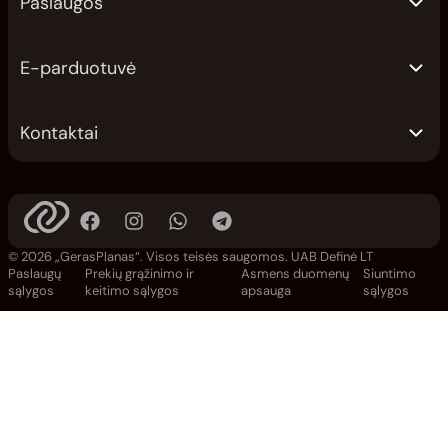
Paslaugos
E-parduotuvė
Kontaktai
© 2026 „GerasPlanas“. Visos teisės saugomos.
UAB Definė LT
Paslaugų
Prekių grąžinimo ir
Asmens duomenų
Siuntimo
sąlygos
keitimo sąlygos
apsauga
sąlygos
Žiūrėti planus