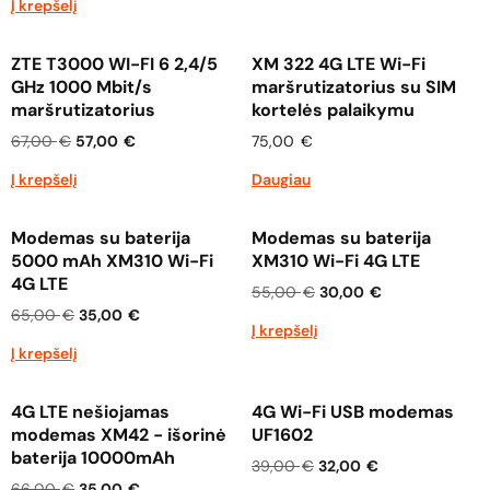
Į krepšelį
ZTE T3000 WI-FI 6 2,4/5
XM 322 4G LTE Wi-Fi
GHz 1000 Mbit/s
maršrutizatorius su SIM
maršrutizatorius
kortelės palaikymu
67,00
€
57,00
€
75,00
€
Į krepšelį
Daugiau
Modemas su baterija
Modemas su baterija
5000 mAh XM310 Wi-Fi
XM310 Wi-Fi 4G LTE
4G LTE
55,00
€
30,00
€
65,00
€
35,00
€
Į krepšelį
Į krepšelį
4G LTE nešiojamas
4G Wi-Fi USB modemas
modemas XM42 - išorinė
UF1602
baterija 10000mAh
39,00
€
32,00
€
66,00
€
35,00
€