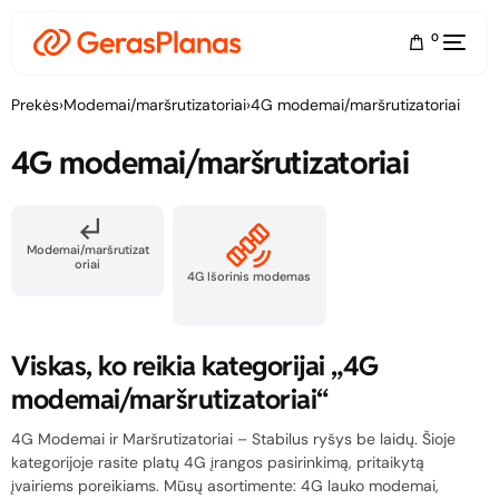
0
Prekės
›
Modemai/maršrutizatoriai
›
4G modemai/maršrutizatoriai
4G modemai/maršrutizatoriai
Modemai/maršrutizat
oriai
4G Išorinis modemas
Viskas, ko reikia kategorijai „4G
modemai/maršrutizatoriai“
4G Modemai ir Maršrutizatoriai – Stabilus ryšys be laidų. Šioje
kategorijoje rasite platų 4G įrangos pasirinkimą, pritaikytą
įvairiems poreikiams. Mūsų asortimente: 4G lauko modemai,