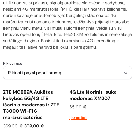
užtikrinantys stipriausią signalą atokiose vietovėse ir sodybose;
nešiojami 4G maršrutizatoriai (MiFi), idealiai tinkantys kelionėms,
darbui kavinėje ar automobilyje; bei galingi stacionarūs 4G
maršrutizatoriai namams ir biurams, leidžiantys prijungti daugybę
įrenginių vienu metu. Visi mūsų siūlomi įrenginiai veikia su visų
Lietuvos operatorių (Telia, Bitė, Tele2) SIM kortelėmis ir nereikalauja
sudėtingo diegimo. Pasirinkite tinkamiausią 4G sprendimą ir
mėgaukitės laisve naršyti be jokių įsipareigojimų.
Rikiuoti pagal populiarumą
ZTE MC889A Aukštos
4G Lte išorinis lauko
kokybės 5G/4G LTE
modemas XM207
išorinis modemas ir ZTE
55,00
€
T3000 Wi-Fi 6
maršrutizatorius
Į krepšelį
369,00
€
309,00
€